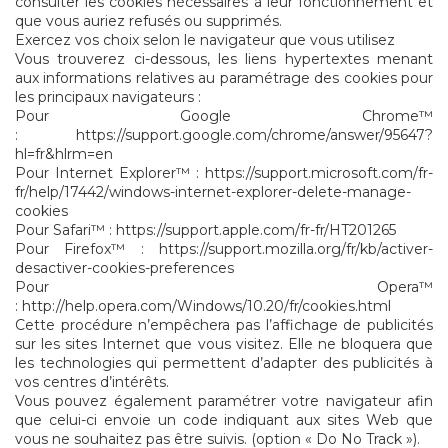
consulter les cookies nécessaires à leur fonctionnement et
que vous auriez refusés ou supprimés.
Exercez vos choix selon le navigateur que vous utilisez
Vous trouverez ci-dessous, les liens hypertextes menant
aux informations relatives au paramétrage des cookies pour
les principaux navigateurs :
Pour Google Chrome™
:
https://support.google.com/chrome/answer/95647?
hl=fr&hlrm=en
Pour Internet Explorer™ :
https://support.microsoft.com/fr-
fr/help/17442/windows-internet-explorer-delete-manage-
cookies
Pour Safari™ :
https://support.apple.com/fr-fr/HT201265
Pour Firefox™ :
https://support.mozilla.org/fr/kb/activer-
desactiver-cookies-preferences
Pour Opera™
:
http://help.opera.com/Windows/10.20/fr/cookies.html
Cette procédure n’empêchera pas l’affichage de publicités
sur les sites Internet que vous visitez. Elle ne bloquera que
les technologies qui permettent d’adapter des publicités à
vos centres d’intérêts.
Vous pouvez également paramétrer votre navigateur afin
que celui-ci envoie un code indiquant aux sites Web que
vous ne souhaitez pas être suivis. (option « Do No Track »).