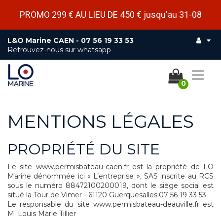
PROMO 299 € AU LIEU DE 450 € jusqu'au 31-08
L&O Marine CAEN -
07 56 19 33 53
Retrouvez-nous sur whatsapp
Bas
0
la
nav
MENTIONS LÉGALES
PROPRIÉTÉ DU SITE
Le site www.permisbateau-caen.fr est la propriété de LO
Marine dénommée ici « L’entreprise », SAS inscrite au RCS
sous le numéro 88472100200019, dont le siège social est
situé la Tour de Vimer - 61120 Guerquesalles.07 56 19 33 53
Le responsable du site www.permisbateau-deauville.fr est
M. Louis Marie Tillier