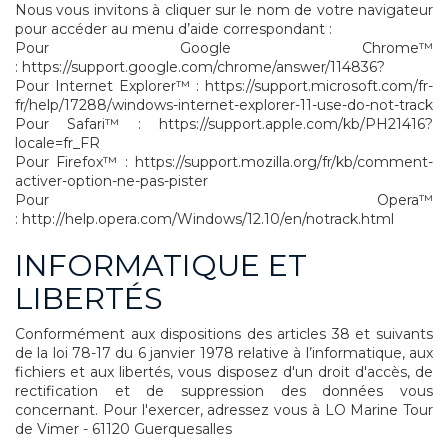
Nous vous invitons à cliquer sur le nom de votre navigateur
pour accéder au menu d’aide correspondant :
Pour Google Chrome™
:
https://support.google.com/chrome/answer/114836?
Pour Internet Explorer™ :
https://support.microsoft.com/fr-
fr/help/17288/windows-internet-explorer-11-use-do-not-track
Pour Safari™ :
https://support.apple.com/kb/PH21416?
locale=fr_FR
Pour Firefox™ :
https://support.mozilla.org/fr/kb/comment-
activer-option-ne-pas-pister
Pour Opera™
:
http://help.opera.com/Windows/12.10/en/notrack.html
INFORMATIQUE ET
LIBERTÉS
Conformément aux dispositions des articles 38 et suivants
de la loi 78-17 du 6 janvier 1978 relative à l’informatique, aux
fichiers et aux libertés, vous disposez d'un droit d'accès, de
rectification et de suppression des données vous
concernant. Pour l'exercer, adressez vous à LO Marine Tour
de Vimer - 61120 Guerquesalles